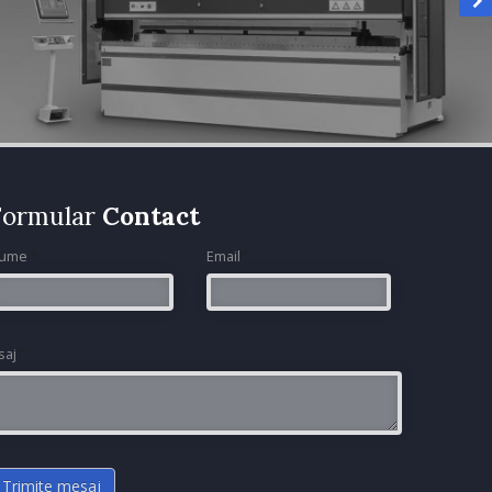
Formular
Contact
ume
*
Email
*
saj
*