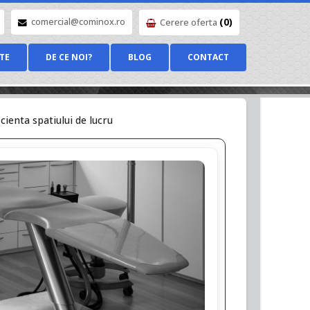
(0)
comercial@cominox.ro
Cerere oferta
TE
DE CE NOI?
BLOG
CONTACT
cienta spatiului de lucru