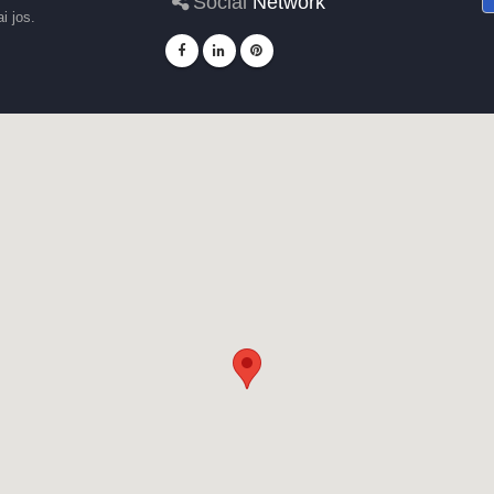
Social
Network
i jos.