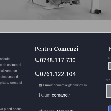
Pentru
Comenzi
N
0748.117.730
tandarde
e de calitate si
cializarea de
0761.122.104
profesionale din
Me
pitale, crese si
Email:
comercial@cominox.ro
Cum
comand?
 va puteti abona