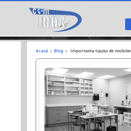
Acasă
›
Blog
›
Importanta tipului de mobilier