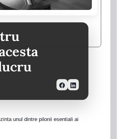
ntru
 acesta
 lucru
ta unul dintre pilonii esentiali ai