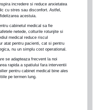
inspira incredere si reduce anxietatea
c cu stres sau disconfort. Astfel,
 fidelizarea acestuia.
entru cabinetul medical sa fie
afetele netede, colturile rotunjite si
ediul medical reduce riscul
r atat pentru pacienti, cat si pentru
tegica, nu un simplu cost operational.
 care se adapteaza frecvent la noi
a rapida a spatiului fara interventii
bilier pentru cabinet medical bine ales
tiile pe termen lung.