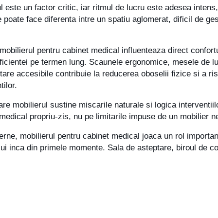
ul este un factor critic, iar ritmul de lucru este adesea intens
poate face diferenta intre un spatiu aglomerat, dificil de gest
obilierul pentru cabinet medical influenteaza direct confortul 
icientei pe termen lung. Scaunele ergonomice, mesele de luc
tare accesibile contribuie la reducerea oboselii fizice si a r
tilor.
are mobilierul sustine miscarile naturale si logica interventi
edical propriu-zis, nu pe limitarile impuse de un mobilier ne
erne, mobilierul pentru cabinet medical joaca un rol important
ului inca din primele momente. Sala de asteptare, biroul de co