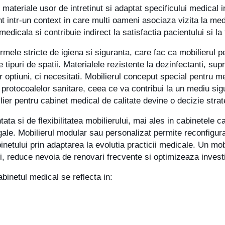
 materiale usor de intretinut si adaptat specificului medical 
t intr-un context in care multi oameni asociaza vizita la medi
edicala si contribuie indirect la satisfactia pacientului si la
rmele stricte de igiena si siguranta, care fac ca mobilierul p
te tipuri de spatii. Materialele rezistente la dezinfectanti, supr
r optiuni, ci necesitati. Mobilierul conceput special pentru m
 protocoalelor sanitare, ceea ce va contribui la un mediu sigu
bilier pentru cabinet medical de calitate devine o decizie stra
ntata si de flexibilitatea mobilierului, mai ales in cabinetele
ale. Mobilierul modular sau personalizat permite reconfigurare
inetului prin adaptarea la evolutia practicii medicale. Un mo
i, reduce nevoia de renovari frecvente si optimizeaza investi
abinetul medical se reflecta in: