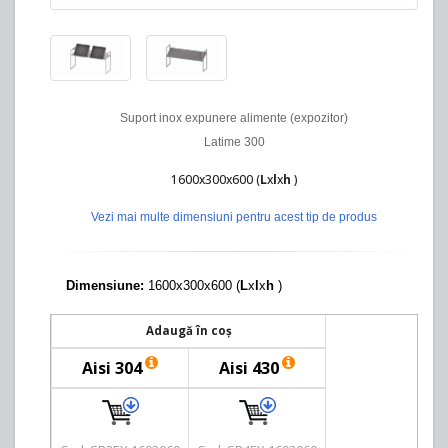
Suport inox expunere alimente (expozitor)
Latime 300
1600x300x600 (
L
x
l
x
h
)
Vezi mai multe dimensiuni pentru acest tip de produs
Dimensiune:
1600x300x600 (
L
x
l
x
h
)
Adaugă în coș
Aisi 304
Aisi 430