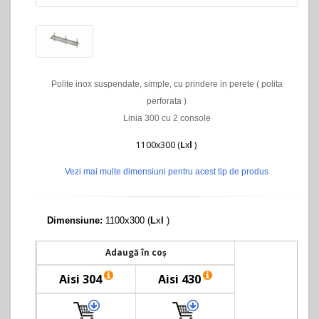
Polite inox suspendate, simple, cu prindere in perete ( polita
perforata )
Linia 300 cu 2 console
1100x300 (
L
x
l
)
Vezi mai multe dimensiuni pentru acest tip de produs
Dimensiune:
1100x300 (
L
x
l
)
Adaugă în coș
Aisi 304
Aisi 430