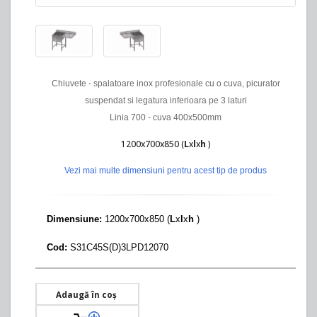
Chiuvete - spalatoare inox profesionale cu o cuva, picurator
suspendat si legatura inferioara pe 3 laturi
Linia 700 - cuva 400x500mm
1200x700x850 (
L
x
l
x
h
)
Vezi mai multe dimensiuni pentru acest tip de produs
Dimensiune:
1200x700x850 (
L
x
l
x
h
)
Cod:
S31C45S(D)3LPD12070
Adaugă în coș