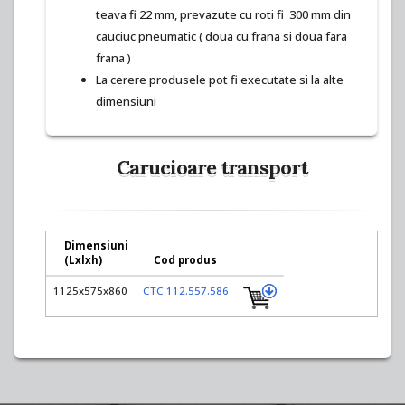
teava fi 22 mm, prevazute cu roti fi 300 mm din
cauciuc pneumatic ( doua cu frana si doua fara
frana )
La cerere produsele pot fi executate si la alte
dimensiuni
Carucioare transport
Dimensiuni
(
L
x
l
x
h
)
Cod produs
1125x575x860
CTC 112.557.586