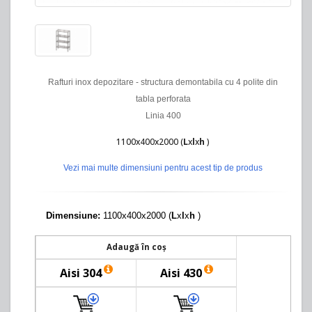
Rafturi inox depozitare - structura demontabila cu 4 polite din
tabla perforata
Linia 400
1100x400x2000 (
L
x
l
x
h
)
Vezi mai multe dimensiuni pentru acest tip de produs
Dimensiune:
1100x400x2000 (
L
x
l
x
h
)
Adaugă în coș
Aisi 304
Aisi 430