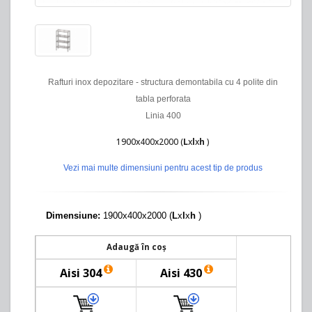
Rafturi inox depozitare - structura demontabila cu 4 polite din
tabla perforata
Linia 400
1900x400x2000 (
L
x
l
x
h
)
Vezi mai multe dimensiuni pentru acest tip de produs
Dimensiune:
1900x400x2000 (
L
x
l
x
h
)
Adaugă în coș
Aisi 304
Aisi 430