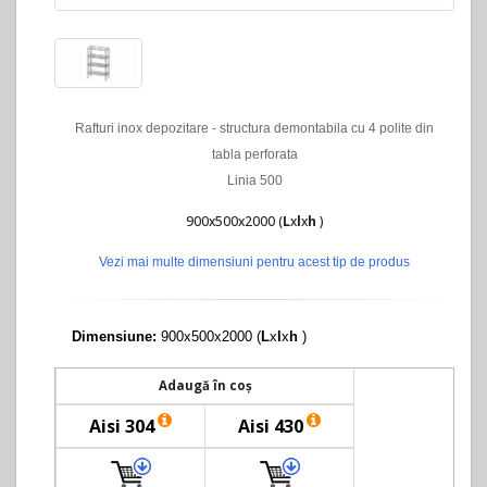
Rafturi inox depozitare - structura demontabila cu 4 polite din
tabla perforata
Linia 500
900x500x2000 (
L
x
l
x
h
)
Vezi mai multe dimensiuni pentru acest tip de produs
Dimensiune:
900x500x2000 (
L
x
l
x
h
)
Adaugă în coș
Aisi 304
Aisi 430