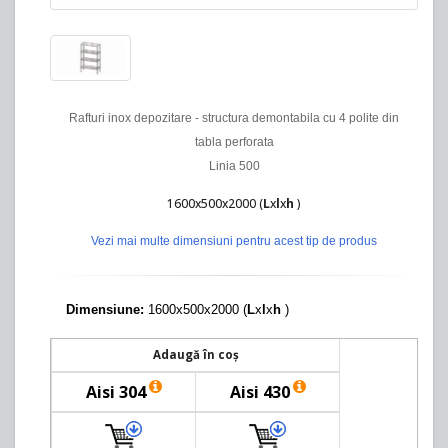
Rafturi inox depozitare - structura demontabila cu 4 polite din
tabla perforata
Linia 500
1600x500x2000 (
L
x
l
x
h
)
Vezi mai multe dimensiuni pentru acest tip de produs
Dimensiune:
1600x500x2000 (
L
x
l
x
h
)
Adaugă în coș
Aisi 304
Aisi 430