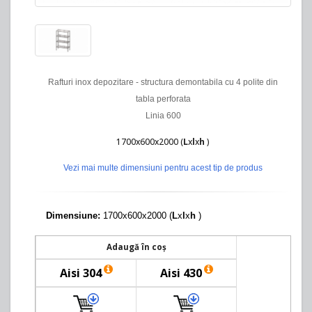
Rafturi inox depozitare - structura demontabila cu 4 polite din
tabla perforata
Linia 600
1700x600x2000 (
L
x
l
x
h
)
Vezi mai multe dimensiuni pentru acest tip de produs
Dimensiune:
1700x600x2000 (
L
x
l
x
h
)
Adaugă în coș
Aisi 304
Aisi 430