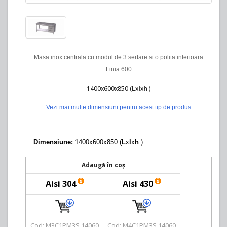
Masa inox centrala cu modul de 3 sertare si o polita inferioara
Linia 600
1400x600x850 (
L
x
l
x
h
)
Vezi mai multe dimensiuni pentru acest tip de produs
Dimensiune:
1400x600x850 (
L
x
l
x
h
)
Adaugă în coș
Aisi 304
Aisi 430
Cod: M3C1PM3S 14060
Cod: M4C1PM3S 14060