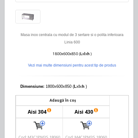
Masa inox centrala cu modul de 3 sertare si o polita inferioara
Linia 600
1800x600x850 (
L
x
l
x
h
)
Vezi mai multe dimensiuni pentru acest tip de produs
Dimensiune:
1800x600x850 (
L
x
l
x
h
)
Adaugă în coș
Aisi 304
Aisi 430
Cod: M3C1PM3S 18060
Cod: M4C1PM3S 18060