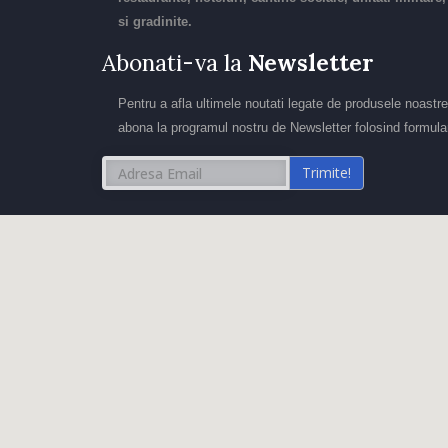
si gradinite.
Abonati-va la
Newsletter
Pentru a afla ultimele noutati legate de produsele noastre
abona la programul nostru de Newsletter folosind formular
Trimite!