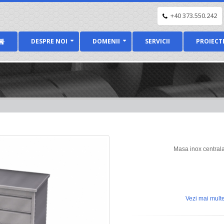
+40 373.550.242
DESPRE NOI
DOMENII
SERVICII
PROIECT
Masa inox centrala 
Vezi mai multe