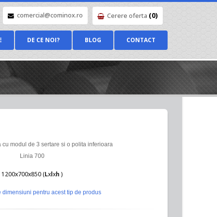
(0)
comercial@cominox.ro
Cerere oferta
E
DE CE NOI?
BLOG
CONTACT
cu modul de 3 sertare si o polita inferioara
Linia 700
1200x700x850 (
L
x
l
x
h
)
 dimensiuni pentru acest tip de produs