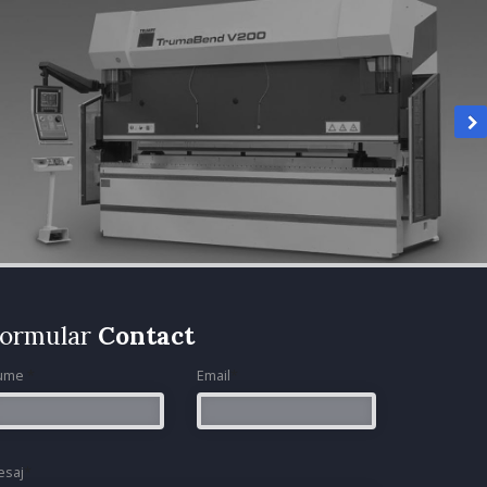
ormular
Contact
ume
*
Email
*
esaj
*