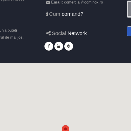
Email:
comercial@cominox.ro
Cum
comand?
, va puteti
Social
Network
ul de mai jos.