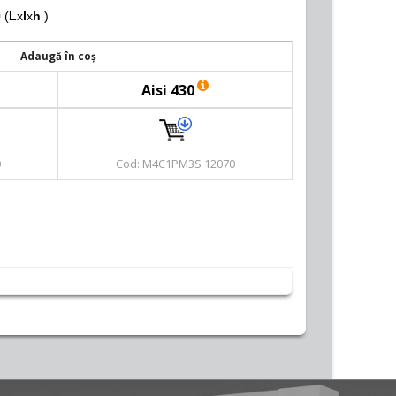
 (
L
x
l
x
h
)
Adaugă în coș
Aisi 430
0
Cod: M4C1PM3S 12070