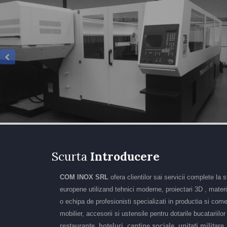
Scurta
Introducere
COM INOX SRL
ofera clientilor sai servicii complete la 
europene utilizand tehnici moderne, proiectari 3D , materia
o echipa de profesionisti specializati in productia si come
mobilier, accesorii si ustensile pentru dotarile bucatariilo
restaurante, hoteluri, cantine sociale, unitati militare,