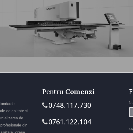
Pentru
Comenzi
F
N
0748.117.730
standarde
le de calitate si
rcializarea de
0761.122.104
r profesionale din
M
 spitale, crese