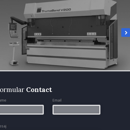
ormular
Contact
ume
*
Email
*
esaj
*