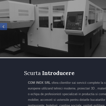
Scurta
Introducere
COM INOX SRL
ofera clientilor sai servicii complete la 
europene utilizand tehnici moderne, proiectari 3D , materia
o echipa de profesionisti specializati in productia si come
mobilier, accesorii si ustensile pentru dotarile bucatariilo
restaurante, hoteluri, cantine sociale, unitati militare,