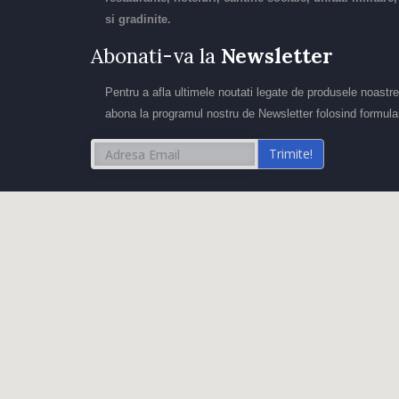
si gradinite.
Abonati-va la
Newsletter
Pentru a afla ultimele noutati legate de produsele noastre
abona la programul nostru de Newsletter folosind formular
Trimite!