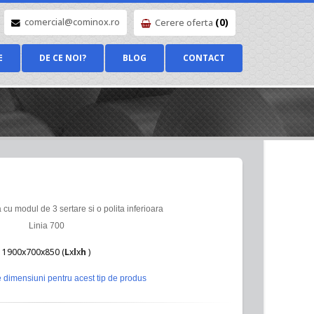
(0)
comercial@cominox.ro
Cerere oferta
E
DE CE NOI?
BLOG
CONTACT
cu modul de 3 sertare si o polita inferioara
Linia 700
1900x700x850 (
L
x
l
x
h
)
 dimensiuni pentru acest tip de produs