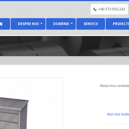
+40 373.550.242
DESPRE NOI
DOMENII
SERVICII
PROIECT
Masa inox centrala 
Vezi mai multe