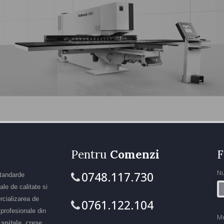
Pentru
Comenzi
F
N
0748.117.730
standarde
le de calitate si
rcializarea de
0761.122.104
r profesionale din
M
 spitale, crese