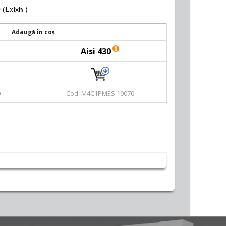
 (
L
x
l
x
h
)
Adaugă în coș
Aisi 430
0
Cod: M4C1PM3S 19070