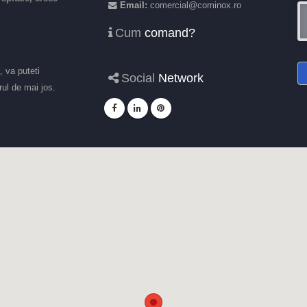
Email:
comercial@cominox.ro
Cum
comand?
, va puteti
Social
Network
ul de mai jos.