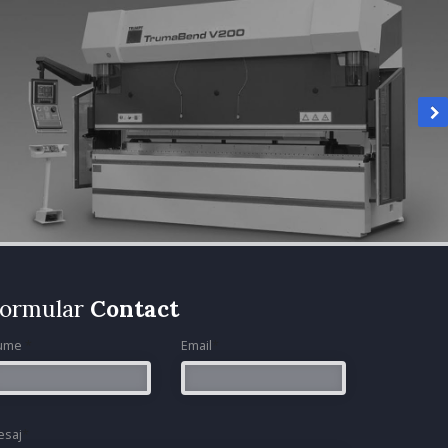
ormular
Contact
ume
*
Email
*
esaj
*