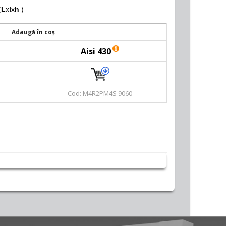
(
L
x
l
x
h
)
Adaugă în coș
Aisi 430
Cod: M4R2PM4S 9060