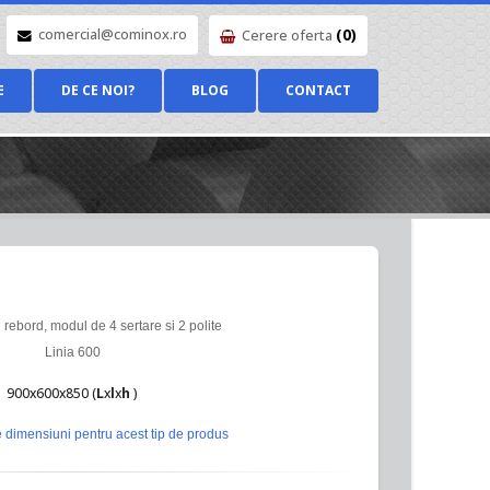
(0)
comercial@cominox.ro
Cerere oferta
E
DE CE NOI?
BLOG
CONTACT
rebord, modul de 4 sertare si 2 polite
Linia 600
900x600x850 (
L
x
l
x
h
)
 dimensiuni pentru acest tip de produs