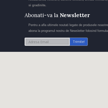
si gradinite.
Abonati-va la
Newsletter
Pentru a afla ultimele noutati legate de produsele noastre
abona la programul nostru de Newsletter folosind formular
Trimite!