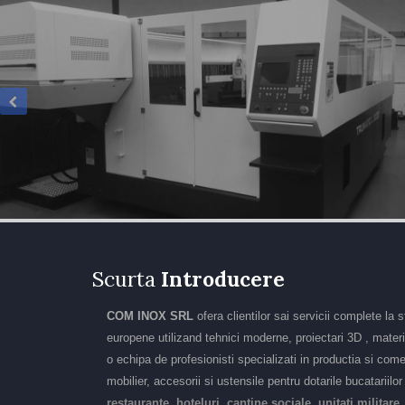
Scurta
Introducere
COM INOX SRL
ofera clientilor sai servicii complete la 
europene utilizand tehnici moderne, proiectari 3D , materia
o echipa de profesionisti specializati in productia si come
mobilier, accesorii si ustensile pentru dotarile bucatariilo
restaurante, hoteluri, cantine sociale, unitati militare,