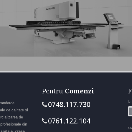
Pentru
Comenzi
F
N
0748.117.730
standarde
le de calitate si
rcializarea de
0761.122.104
r profesionale din
M
 spitale, crese