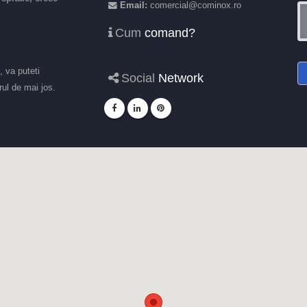
Email:
comercial@cominox.ro
Cum
comand?
, va puteti
Social
Network
ul de mai jos.