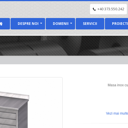
+40 373.550.242
DESPRE NOI
DOMENII
SERVICII
PROIECT
Masa inox cu 
Vezi mai multe