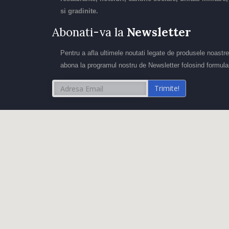
si gradinite.
Abonati-va la
Newsletter
Pentru a afla ultimele noutati legate de produsele noastre
abona la programul nostru de Newsletter folosind formular
Trimite!