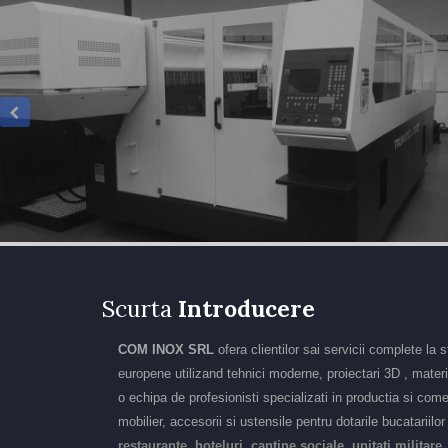
Scurta
Introducere
COM INOX SRL
ofera clientilor sai servicii complete la 
europene utilizand tehnici moderne, proiectari 3D , materia
o echipa de profesionisti specializati in productia si come
mobilier, accesorii si ustensile pentru dotarile bucatariilo
restaurante, hoteluri, cantine sociale, unitati militare,