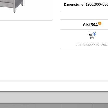
Dimensiune:
1200x600x850
Aisi 304
Cod: M3R2PM4S 1206