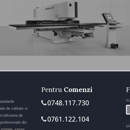
Pentru
Comenzi
F
N
0748.117.730
standarde
le de calitate si
rcializarea de
0761.122.104
r profesionale din
M
 spitale, crese