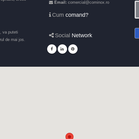
Email:
comercial@cominox.ro
Cum
comand?
, va puteti
Social
Network
ul de mai jos.