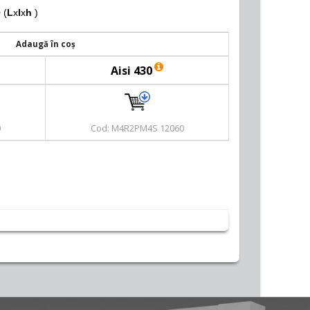
 (
L
x
l
x
h
)
Adaugă în coș
Aisi 430
0
Cod: M4R2PM4S 12060