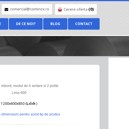
(0)
comercial@cominox.ro
Cerere oferta
E
DE CE NOI?
BLOG
CONTACT
rebord, modul de 4 sertare si 2 polite
Linia 600
1200x600x850 (
L
x
l
x
h
)
 dimensiuni pentru acest tip de produs