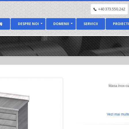
+40 373.550.242
DESPRE NOI
DOMENII
SERVICII
PROIECT
Masa inox cu 
Vezi mai multe