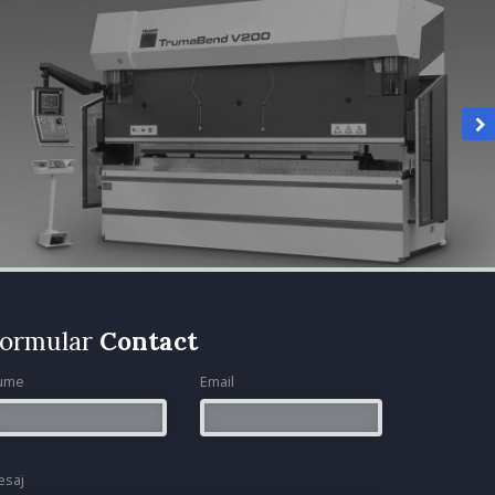
ormular
Contact
ume
*
Email
*
esaj
*