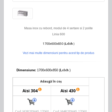
Masa inox cu rebord, modul de 4 sertare si 2 polite
Linia 600
1700x600x850 (
L
x
l
x
h
)
Vezi mai multe dimensiuni pentru acest tip de produs
Dimensiune:
1700x600x850 (
L
x
l
x
h
)
Adaugă în coș
Aisi 304
Aisi 430
Cod: M3R2PM4S 17060
Cod: M4R2PM4S 17060