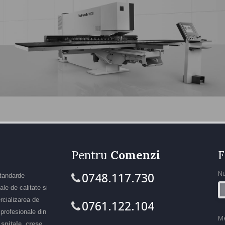
Pentru
Comenzi
F
N
0748.117.730
standarde
le de calitate si
rcializarea de
0761.122.104
r profesionale din
M
 spitale, crese