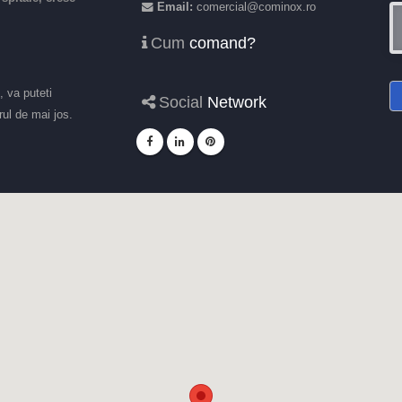
Email:
comercial@cominox.ro
Cum
comand?
, va puteti
Social
Network
ul de mai jos.