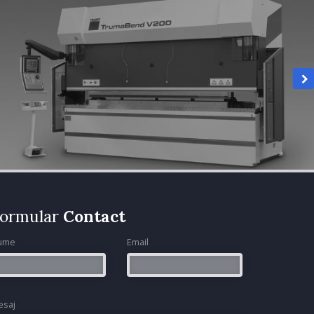
ormular
Contact
ume
*
Email
*
esaj
*