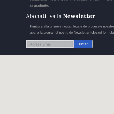
si gradinite.
Abonati-va la
Newsletter
Pentru a afla ultimele noutati legate de produsele noastre
abona la programul nostru de Newsletter folosind formular
Trimite!