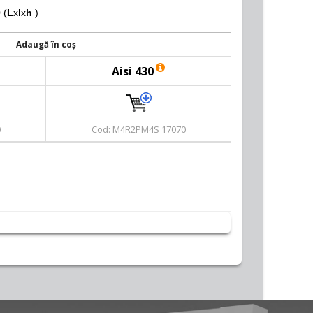
 (
L
x
l
x
h
)
Adaugă în coș
Aisi 430
0
Cod: M4R2PM4S 17070