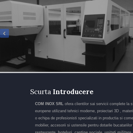
Scurta
Introducere
COM INOX SRL
ofera clientilor sai servicii complete la 
europene utilizand tehnici moderne, proiectari 3D , materia
o echipa de profesionisti specializati in productia si come
mobilier, accesorii si ustensile pentru dotarile bucatariilo
restaurante, hoteluri, cantine sociale, unitati militare,