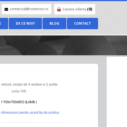
(0)
comercial@cominox.ro
Cerere oferta
E
DE CE NOI?
BLOG
CONTACT
rebord, modul de 4 sertare si 2 polite
Linia 700
1700x700x850 (
L
x
l
x
h
)
 dimensiuni pentru acest tip de produs