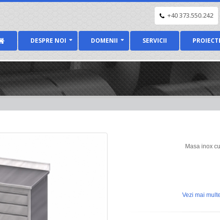
+40 373.550.242
DESPRE NOI
DOMENII
SERVICII
PROIECT
Masa inox cu 
Vezi mai multe