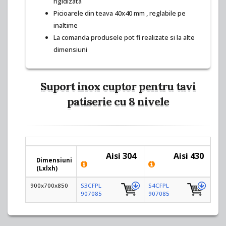
rigidizata
Picioarele din teava 40x40 mm , reglabile pe
inaltime
La comanda produsele pot fi realizate si la alte
dimensiuni
Suport inox cuptor pentru tavi
patiserie cu 8 nivele
Aisi 304
Aisi 430
Dimensiuni
(
L
x
l
x
h
)
900x700x850
S3CFPL
S4CFPL
907085
907085