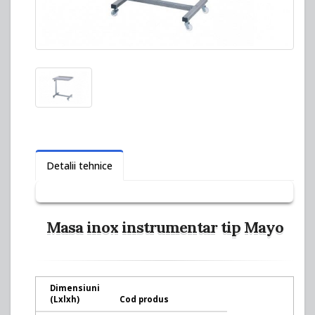
Detalii tehnice
Masa inox instrumentar tip Mayo
Dimensiuni
(
L
x
l
x
h
)
Cod produs