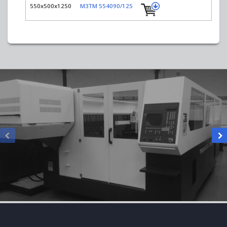
550x500x1250
M3TM 554090/125