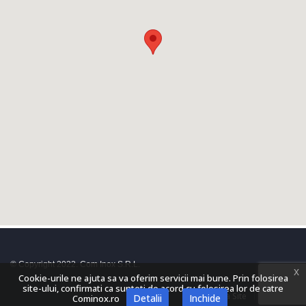
© Copyright 2022. Com Inox S.R.L.
x
Cookie-urile ne ajuta sa va oferim servicii mai bune. Prin folosirea
site-ului, confirmati ca sunteti de acord cu folosirea lor de catre
Harta Site
Contact
Detalii
Inchide
Cominox.ro