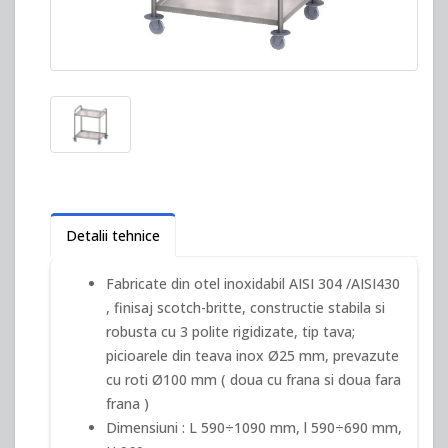
Detalii tehnice
Fabricate din otel inoxidabil AISI 304 /AISI430
, finisaj scotch-britte, constructie stabila si
robusta cu 3 polite rigidizate, tip tava;
picioarele din teava inox
Ø
25 mm, prevazute
cu roti
Ø
100 mm ( doua cu frana si doua fara
frana )
Dimensiuni : L 590÷1090 mm, l 590÷690 mm,