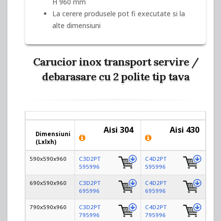
H 960 mm
La cerere produsele pot fi executate si la
alte dimensiuni
Carucior inox transport servire /
debarasare cu 2 polite tip tava
Aisi 304
Aisi 430
Dimensiuni
(
L
x
l
x
h
)
590x590x960
C3D2PT
C4D2PT
595996
595996
690x590x960
C3D2PT
C4D2PT
695996
695996
790x590x960
C3D2PT
C4D2PT
795996
795996