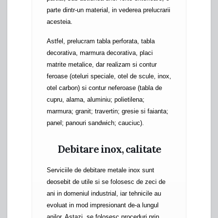
parte dintr-un material, in vederea prelucrarii
acesteia.
Astfel, prelucram tabla perforata, tabla
decorativa, marmura decorativa, placi
matrite metalice, dar realizam si contur
feroase (oteluri speciale, otel de scule, inox,
otel carbon) si contur neferoase (tabla de
cupru, alama, aluminiu; polietilena;
marmura; granit; travertin; gresie si faianta;
panel; panouri sandwich; cauciuc).
Debitare inox, calitate
Serviciile de debitare metale inox sunt
deosebit de utile si se folosesc de zeci de
ani in domeniul industrial, iar tehnicile au
evoluat in mod impresionant de-a lungul
anilor. Astazi, se folosesc proceduri prin