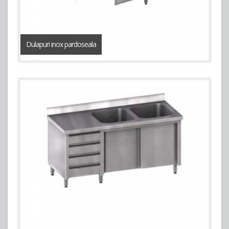
Dulapuri inox pardoseala