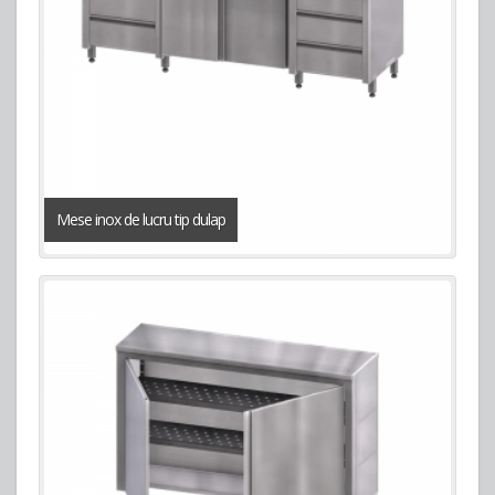
Mese inox de lucru tip dulap