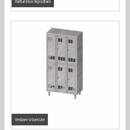
Rafturi inox depozitare
Vestiare si bancute