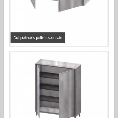
Dulapuri inox si polite suspendate