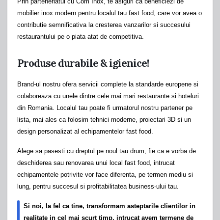
Prin parteneriatul cu Com Inox, te asiguri ca beneficiezi de
mobilier inox modern pentru localul tau fast food, care vor avea o
contributie semnificativa la cresterea vanzarilor si succesului
restaurantului pe o piata atat de competitiva.
Produse durabile & igienice!
Brand-ul nostru ofera servicii complete la standarde europene si
colaboreaza cu unele dintre cele mai mari restaurante si hoteluri
din Romania. Localul tau poate fi urmatorul nostru partener pe
lista, mai ales ca folosim tehnici moderne, proiectari 3D si un
design personalizat al echipamentelor fast food.
Alege sa pasesti cu dreptul pe noul tau drum, fie ca e vorba de
deschiderea sau renovarea unui local fast food, intrucat
echipamentele potrivite vor face diferenta, pe termen mediu si
lung, pentru succesul si profitabilitatea business-ului tau.
Si noi, la fel ca tine, transformam asteptarile clientilor in
realitate in cel mai scurt timp, intrucat avem termene de