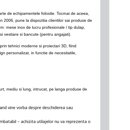
 parte de echipamentele folosite. Tocmai de aceea,
 2006, pune la dispozitia clientilor sai produse de
m: mese inox de lucru profesionale / tip dulap,
si vestiare si bancute (pentru angajati).
rin tehnici moderne si proiectari 3D, fiind
ign personalizat, in functie de necesitatile,
t, mediu si lung, intrucat, pe langa produse de
s cand vine vorba despre deschiderea sau
t imbatabil – achizita utilajelor nu va reprezenta o