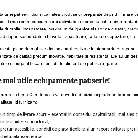
nta unei patiserii, dar si calitatea produselor preparate depind in mare
ox, firma romaneasca a carei activitate in domeniu este neintrerupta din
rie durabile, incapatoare, maximum de igienice si usor de curatat, precu
si dulapuri suspendate, chiuvete - spalatoare, rafturi de depozitare, dar 
ceste piese de mobilier din inox sunt realizate la standarde europene, p
rizate de calitati precum inovatie, fiabilitate si rezistenta. Ele au un des
ntele si bugetul fiecarei unitati de alimentatie publica in parte.
 mai utile echipamente patiserie!
rarea cu firma Com Inox se va dovedi o decizie inspirata pe termen scur
calitate, iti furnizam:
un timp de livrare scurt – esential in domeniul ospitalitatii, mai ale
redeschiderea unui local;
preturi accesibile, conditii de plata flexibile si un raport calitate-pre
cheltuiala exagerata;