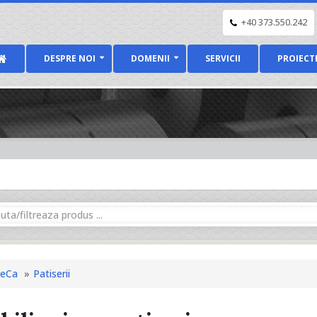
+40 373.550.242
DESPRE NOI
DOMENII
SERVICII
PROIECT
eCa
Patiserii