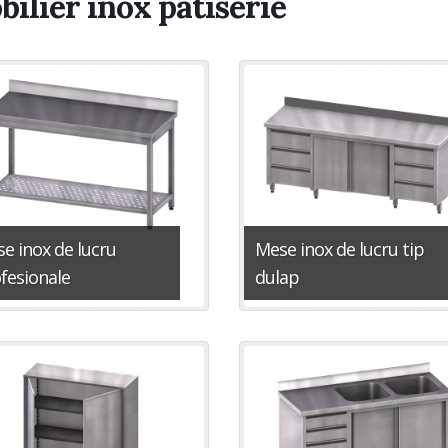
ilier inox patiserie
e inox de lucru
Mese inox de lucru tip
fesionale
dulap