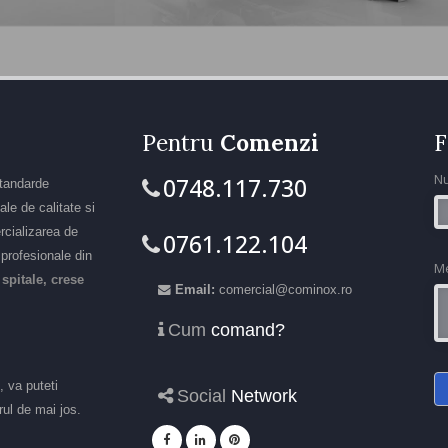
Pentru
Comenzi
F
N
0748.117.730
standarde
le de calitate si
rcializarea de
0761.122.104
r profesionale din
M
 spitale, crese
Email:
comercial@cominox.ro
Cum
comand?
, va puteti
Social
Network
ul de mai jos.