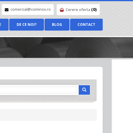
(0)
comercial@cominox.ro
Cerere oferta
E
DE CE NOI?
BLOG
CONTACT