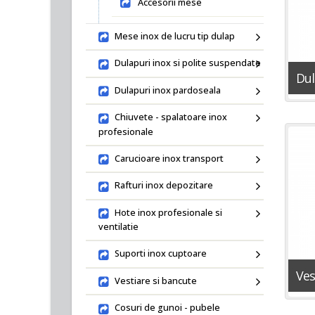
Accesorii mese
Mese inox de lucru tip dulap
Dulapuri inox si polite suspendate
Dul
Dulapuri inox pardoseala
Chiuvete - spalatoare inox
profesionale
Carucioare inox transport
Rafturi inox depozitare
Hote inox profesionale si
ventilatie
Suporti inox cuptoare
Ves
Vestiare si bancute
Cosuri de gunoi - pubele