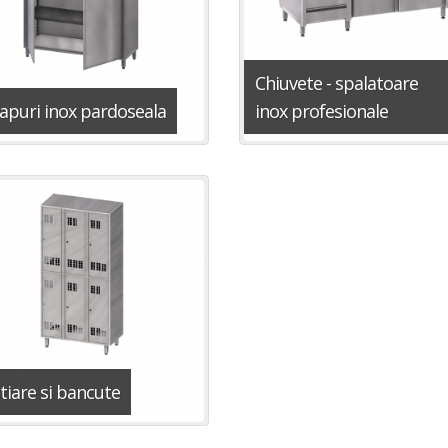
Chiuvete - spalatoare
apuri inox pardoseala
inox profesionale
tiare si bancute