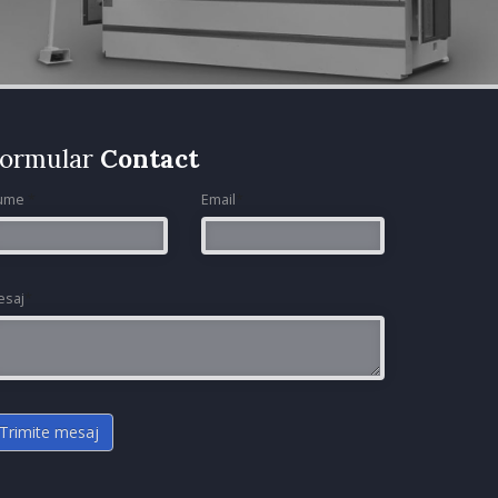
ormular
Contact
ume
*
Email
*
esaj
*