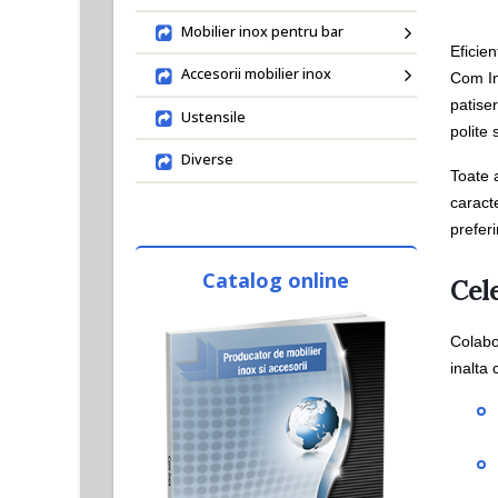
Mobilier inox pentru bar
Eficie
Accesorii mobilier inox
Com In
patise
Ustensile
polite 
Diverse
Toate a
caracte
preferi
Catalog online
Cele
Colabo
inalta 