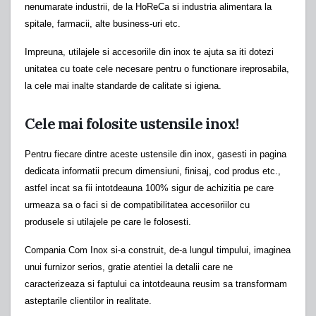
nenumarate industrii, de la HoReCa si industria alimentara la
spitale, farmacii, alte business-uri etc.
Impreuna, utilajele si accesoriile din inox te ajuta sa iti dotezi
unitatea cu toate cele necesare pentru o functionare ireprosabila,
la cele mai inalte standarde de calitate si igiena.
Cele mai folosite ustensile inox!
Pentru fiecare dintre aceste ustensile din inox, gasesti in pagina
dedicata informatii precum dimensiuni, finisaj, cod produs etc.,
astfel incat sa fii intotdeauna 100% sigur de achizitia pe care
urmeaza sa o faci si de compatibilitatea accesoriilor cu
produsele si utilajele pe care le folosesti.
Compania Com Inox si-a construit, de-a lungul timpului, imaginea
unui furnizor serios, gratie atentiei la detalii care ne
caracterizeaza si faptului ca intotdeauna reusim sa transformam
asteptarile clientilor in realitate.