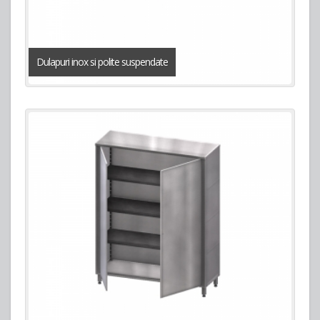
Dulapuri inox si polite suspendate