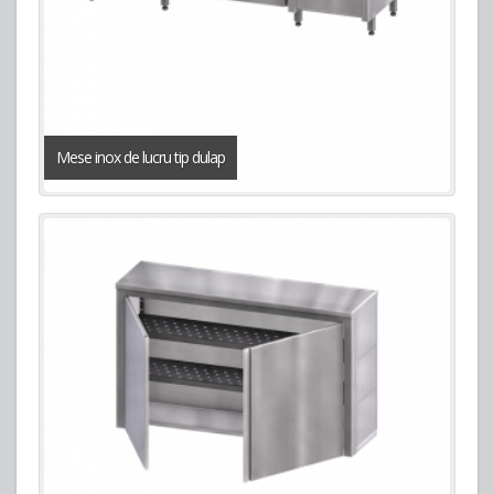
Mese inox de lucru tip dulap