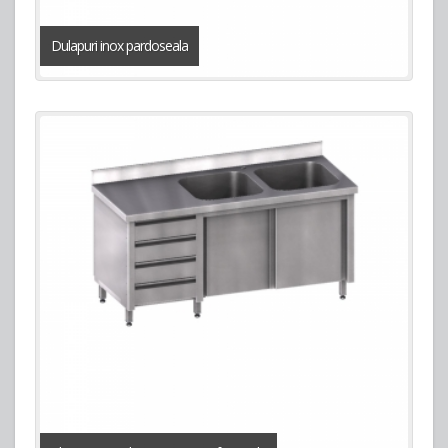
Dulapuri inox pardoseala