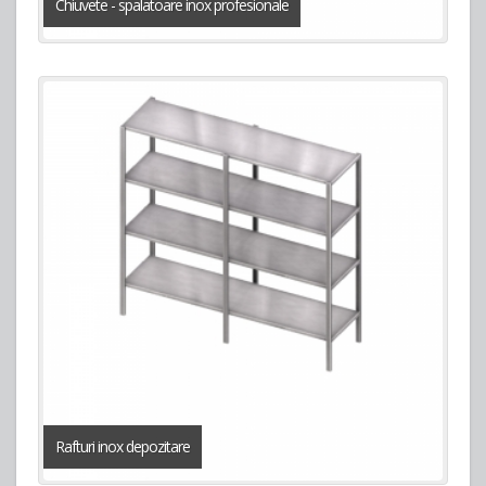
Chiuvete - spalatoare inox profesionale
Rafturi inox depozitare